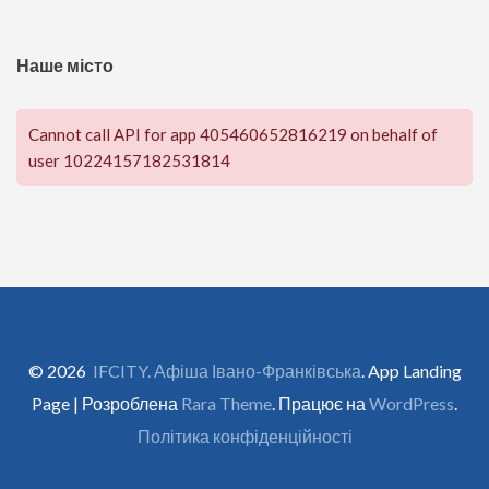
Наше місто
Cannot call API for app 405460652816219 on behalf of
user 10224157182531814
© 2026
IFCITY. Афіша Івано-Франківська
. App Landing
Page | Розроблена
Rara Theme
. Працює на
WordPress
.
Політика конфіденційності