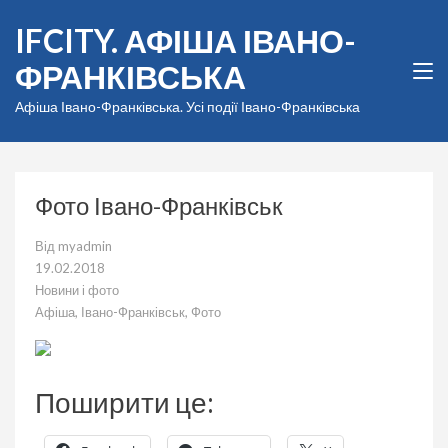
Перейти
IFCITY. АФІША ІВАНО-
до
вмісту
ФРАНКІВСЬКА
(натисніть
Enter)
Афіша Івано-Франківська. Усі події Івано-Франківська
Фото Івано-Франківськ
Від
myadmin
19.02.2018
Новини і фото
Афіша
,
Івано-Франківськ
,
Фото
Поширити це: