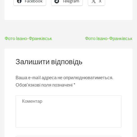
Facebook
Telegram
X
Навігація
Фото Івано-Франківськ
Фото Івано-Франківськ
записів
Залишити відповідь
Ваша e-mail адреса не оприлюднюватиметься.
Обов’язкові поля позначені
*
Коментар