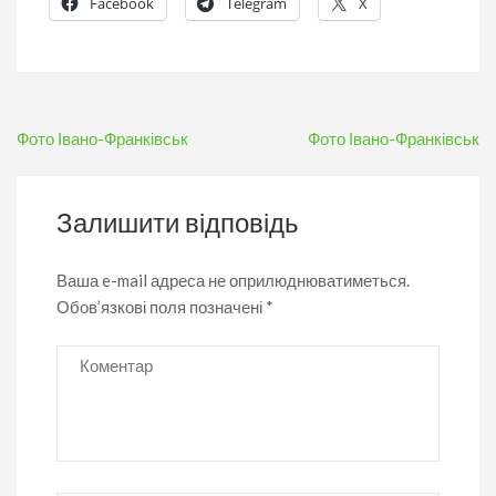
Facebook
Telegram
X
Навігація
Фото Івано-Франківськ
Фото Івано-Франківськ
записів
Залишити відповідь
Ваша e-mail адреса не оприлюднюватиметься.
Обов’язкові поля позначені
*
Коментар