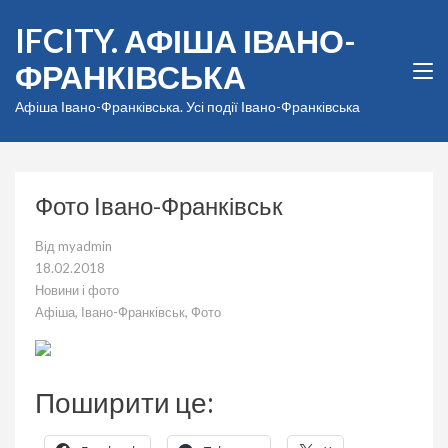
Перейти
IFCITY. АФІША ІВАНО-
до
вмісту
ФРАНКІВСЬКА
(натисніть
Enter)
Афіша Івано-Франківська. Усі події Івано-Франківська
Фото Івано-Франківськ
Від
myadmin
18.02.2018
Новини і фото
Афіша
,
Івано-Франківськ
,
Фото
Поширити це: