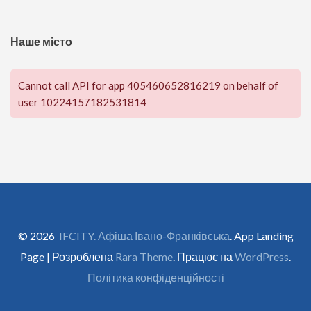
Наше місто
Cannot call API for app 405460652816219 on behalf of
user 10224157182531814
© 2026
IFCITY. Афіша Івано-Франківська
. App Landing
Page | Розроблена
Rara Theme
. Працює на
WordPress
.
Політика конфіденційності