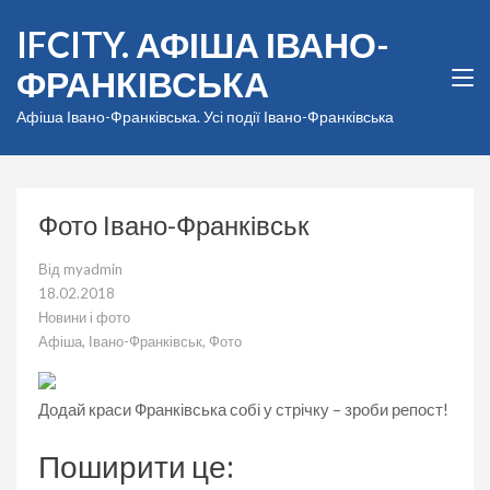
Перейти
IFCITY. АФІША ІВАНО-
до
вмісту
ФРАНКІВСЬКА
(натисніть
Enter)
Афіша Івано-Франківська. Усі події Івано-Франківська
Фото Івано-Франківськ
Від
myadmin
18.02.2018
Новини і фото
Афіша
,
Івано-Франківськ
,
Фото
Додай краси Франківська собі у стрічку – зроби репост!
Поширити це: