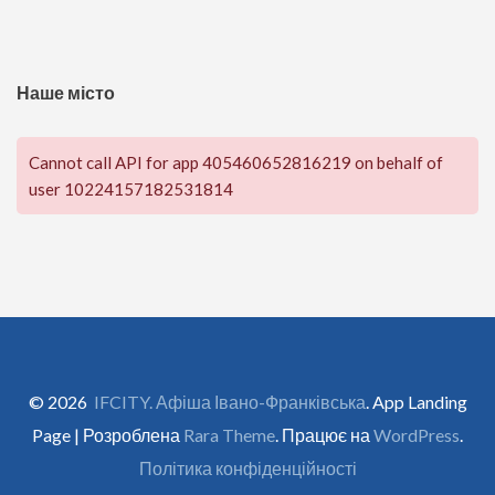
Наше місто
Cannot call API for app 405460652816219 on behalf of
user 10224157182531814
© 2026
IFCITY. Афіша Івано-Франківська
. App Landing
Page | Розроблена
Rara Theme
. Працює на
WordPress
.
Політика конфіденційності