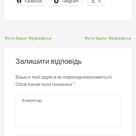
Facebook
Telegram
X
Навігація
Фото Івано-Франківськ
Фото Івано-Франківськ
записів
Залишити відповідь
Ваша e-mail адреса не оприлюднюватиметься.
Обов’язкові поля позначені
*
Коментар