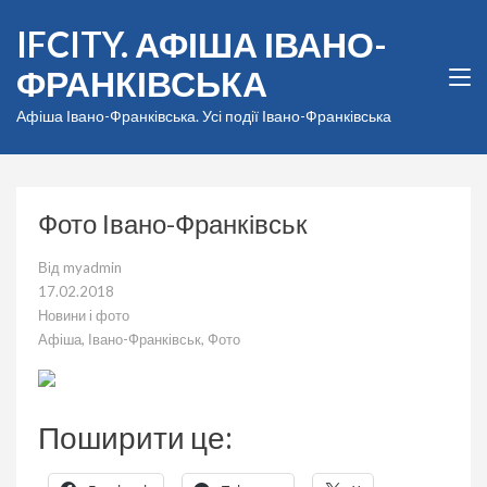
Перейти
IFCITY. АФІША ІВАНО-
до
вмісту
ФРАНКІВСЬКА
(натисніть
Enter)
Афіша Івано-Франківська. Усі події Івано-Франківська
Фото Івано-Франківськ
Від
myadmin
17.02.2018
Новини і фото
Афіша
,
Івано-Франківськ
,
Фото
Поширити це: