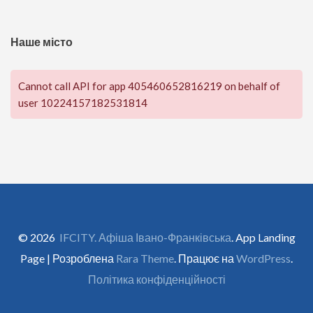
Наше місто
Cannot call API for app 405460652816219 on behalf of
user 10224157182531814
© 2026
IFCITY. Афіша Івано-Франківська
. App Landing
Page | Розроблена
Rara Theme
. Працює на
WordPress
.
Політика конфіденційності