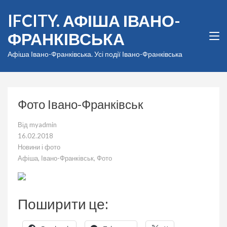
Перейти
IFCITY. АФІША ІВАНО-
до
вмісту
ФРАНКІВСЬКА
(натисніть
Enter)
Афіша Івано-Франківська. Усі події Івано-Франківська
Фото Івано-Франківськ
Від
myadmin
16.02.2018
Новини і фото
Афіша
,
Івано-Франківськ
,
Фото
Поширити це: