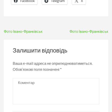
Facebook
Telegram
X
Навігація
Фото Івано-Франківськ
Фото Івано-Франківськ
записів
Залишити відповідь
Ваша e-mail адреса не оприлюднюватиметься.
Обов’язкові поля позначені
*
Коментар