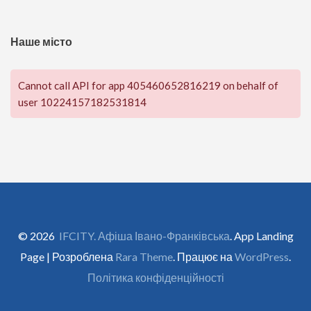
Наше місто
Cannot call API for app 405460652816219 on behalf of
user 10224157182531814
© 2026
IFCITY. Афіша Івано-Франківська
. App Landing
Page | Розроблена
Rara Theme
. Працює на
WordPress
.
Політика конфіденційності