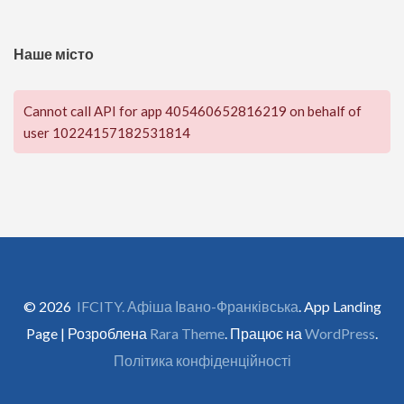
Наше місто
Cannot call API for app 405460652816219 on behalf of
user 10224157182531814
© 2026
IFCITY. Афіша Івано-Франківська
. App Landing
Page | Розроблена
Rara Theme
. Працює на
WordPress
.
Політика конфіденційності