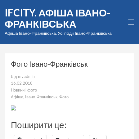
Перейти
IFCITY. АФІША ІВАНО-
до
вмісту
ФРАНКІВСЬКА
(натисніть
Enter)
Афіша Івано-Франківська. Усі події Івано-Франківська
Фото Івано-Франківськ
Від
myadmin
16.02.2018
Новини і фото
Афіша
,
Івано-Франківськ
,
Фото
Поширити це: