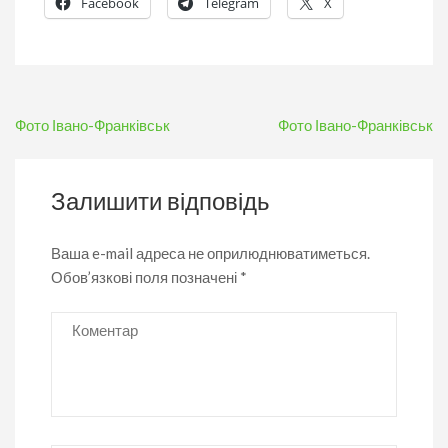
Facebook
Telegram
X
Навігація
Фото Івано-Франківськ
Фото Івано-Франківськ
записів
Залишити відповідь
Ваша e-mail адреса не оприлюднюватиметься.
Обов’язкові поля позначені
*
Коментар