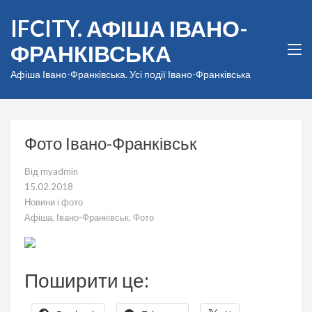
Перейти
IFCITY. АФІША ІВАНО-
до
вмісту
ФРАНКІВСЬКА
(натисніть
Enter)
Афіша Івано-Франківська. Усі події Івано-Франківська
Фото Івано-Франківськ
Від
myadmin
15.02.2018
Новини і фото
Афіша
,
Івано-Франківськ
,
Фото
Поширити це: