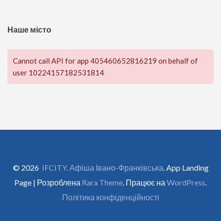
Наше місто
Cannot call API for app 405460652816219 on behalf of
user 10224157182531814
© 2026
IFCITY. Афіша Івано-Франківська
. App Landing
Page | Розроблена
Rara Theme
. Працює на
WordPress
.
Політика конфіденційності