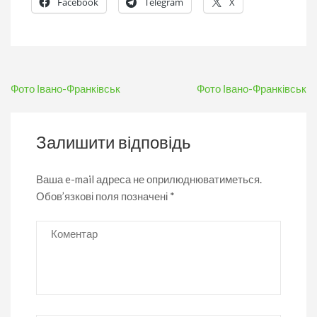
Facebook
Telegram
X
Навігація
Фото Івано-Франківськ
Фото Івано-Франківськ
записів
Залишити відповідь
Ваша e-mail адреса не оприлюднюватиметься.
Обов’язкові поля позначені
*
Коментар