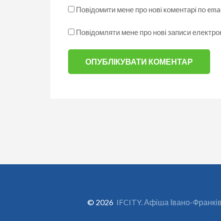
Повідомити мене про нові коментарі по emai
Повідомляти мене про нові записи електр
© 2026
IFCITY. Афіша Івано-Франкі