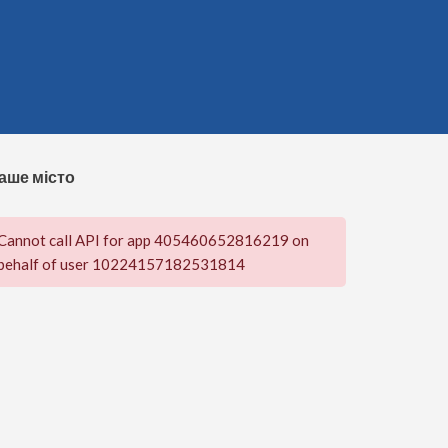
аше місто
Cannot call API for app 405460652816219 on
behalf of user 10224157182531814