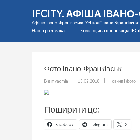
Перейти
IFCITY. АФІША ІВАН
до
вмісту
Афіша Івано-Франківська. Усі події Івано-Франківська
(натисніть
Наша розсилка
Комерційна пропозиція IFCi
Enter)
Фото Івано-Франківськ
Від
myadmin
15.02.2018
Новини і фото
Поширити це:
Facebook
Telegram
X