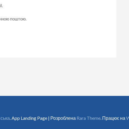
l.
онною поштою.
вська
. App Landing Page | Розроблена
Rara Theme
. Працює на
W