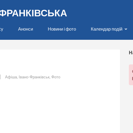
О-ФРАНКІВСЬКА
ty
Анонси
Новини і фото
Календар подій
Н
Афіша
,
Івано-Франківськ
,
Фото