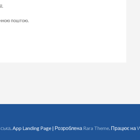
l.
онною поштою.
вська
. App Landing Page | Розроблена
Rara Theme
. Працює на
W