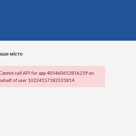
аше місто
Cannot call API for app 405460652816219 on
behalf of user 10224157182531814