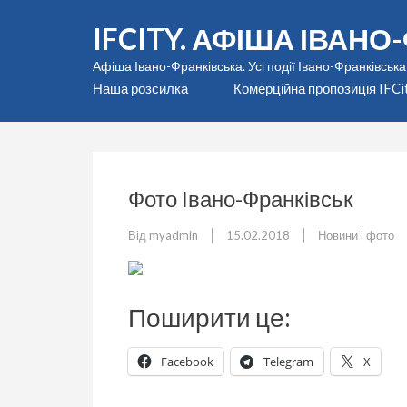
Перейти
IFCITY. АФІША ІВАН
до
вмісту
Афіша Івано-Франківська. Усі події Івано-Франківська
(натисніть
Наша розсилка
Комерційна пропозиція IFCi
Enter)
Фото Івано-Франківськ
Від
myadmin
15.02.2018
Новини і фото
Поширити це:
Facebook
Telegram
X