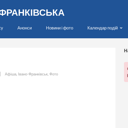
О-ФРАНКІВСЬКА
ty
Анонси
Новини і фото
Календар подій
Н
Афіша
,
Івано-Франківськ
,
Фото