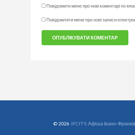
Повідомити мене про нові коментарі по emai
Повідомляти мене про нові записи електр
© 2026
IFCITY. Афіша Івано-Франкі