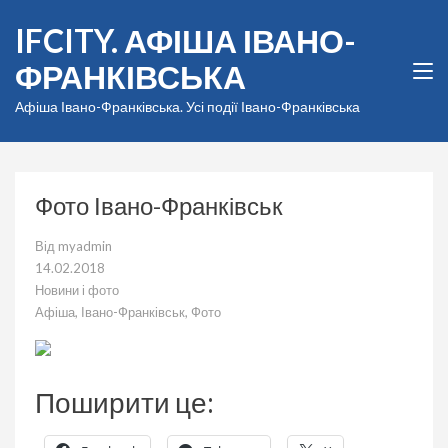
Перейти
IFCITY. АФІША ІВАНО-
до
вмісту
ФРАНКІВСЬКА
(натисніть
Enter)
Афіша Івано-Франківська. Усі події Івано-Франківська
Фото Івано-Франківськ
Від
myadmin
14.02.2018
Новини і фото
Афіша
,
Івано-Франківськ
,
Фото
Поширити це: