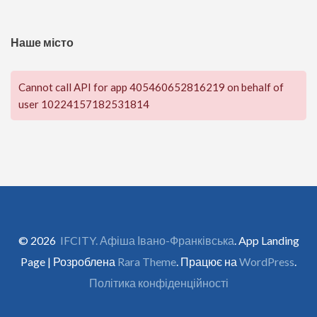
Наше місто
Cannot call API for app 405460652816219 on behalf of
user 10224157182531814
© 2026
IFCITY. Афіша Івано-Франківська
. App Landing
Page | Розроблена
Rara Theme
. Працює на
WordPress
.
Політика конфіденційності