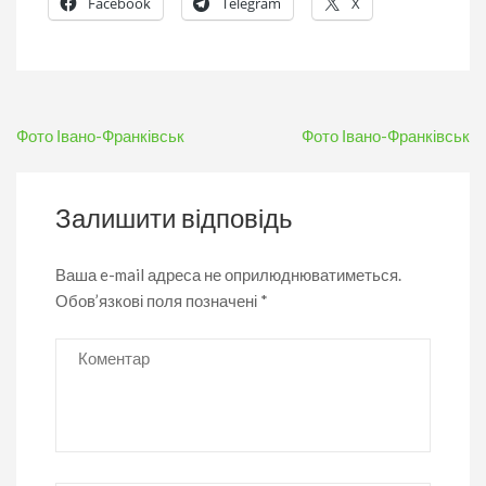
Facebook
Telegram
X
Навігація
Фото Івано-Франківськ
Фото Івано-Франківськ
записів
Залишити відповідь
Ваша e-mail адреса не оприлюднюватиметься.
Обов’язкові поля позначені
*
Коментар