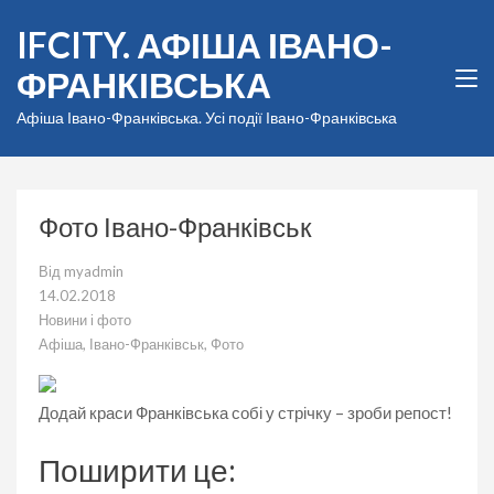
Перейти
IFCITY. АФІША ІВАНО-
до
вмісту
ФРАНКІВСЬКА
(натисніть
Enter)
Афіша Івано-Франківська. Усі події Івано-Франківська
Фото Івано-Франківськ
Від
myadmin
14.02.2018
Новини і фото
Афіша
,
Івано-Франківськ
,
Фото
Додай краси Франківська собі у стрічку – зроби репост!
Поширити це: