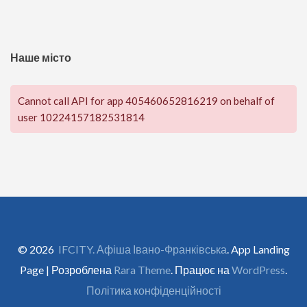
Наше місто
Cannot call API for app 405460652816219 on behalf of
user 10224157182531814
© 2026
IFCITY. Афіша Івано-Франківська
. App Landing
Page | Розроблена
Rara Theme
. Працює на
WordPress
.
Політика конфіденційності