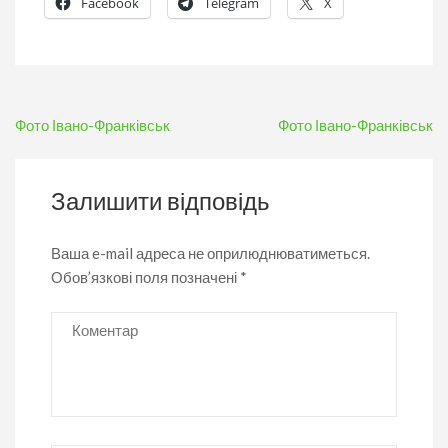
Facebook
Telegram
X
Навігація
Фото Івано-Франківськ
Фото Івано-Франківськ
записів
Залишити відповідь
Ваша e-mail адреса не оприлюднюватиметься.
Обов’язкові поля позначені
*
Коментар