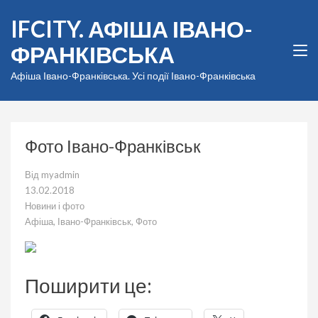
Перейти
IFCITY. АФІША ІВАНО-
до
вмісту
ФРАНКІВСЬКА
(натисніть
Enter)
Афіша Івано-Франківська. Усі події Івано-Франківська
Фото Івано-Франківськ
Від
myadmin
13.02.2018
Новини і фото
Афіша
,
Івано-Франківськ
,
Фото
Поширити це: