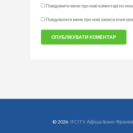
Повідомити мене про нові коментарі по emai
Повідомляти мене про нові записи електр
© 2026
IFCITY. Афіша Івано-Франкі