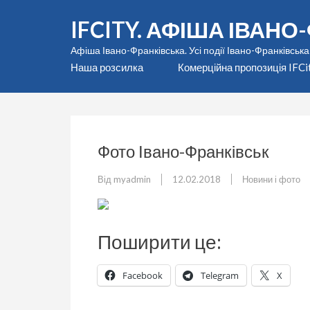
Перейти
IFCITY. АФІША ІВАН
до
вмісту
Афіша Івано-Франківська. Усі події Івано-Франківська
(натисніть
Наша розсилка
Комерційна пропозиція IFCi
Enter)
Фото Івано-Франківськ
Від
myadmin
12.02.2018
Новини і фото
Поширити це:
Facebook
Telegram
X