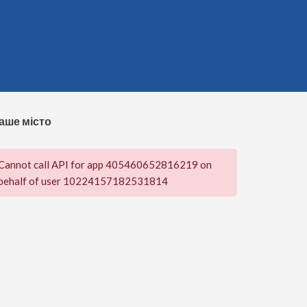
аше місто
Cannot call API for app 405460652816219 on
behalf of user 10224157182531814