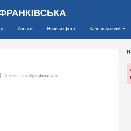
О-ФРАНКІВСЬКА
ty
Анонси
Новини і фото
Календар подій
Н
Афіша
,
Івано-Франківськ
,
Фото