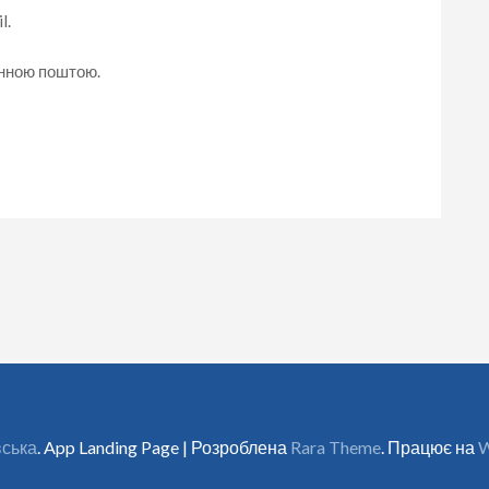
l.
онною поштою.
вська
. App Landing Page | Розроблена
Rara Theme
. Працює на
W