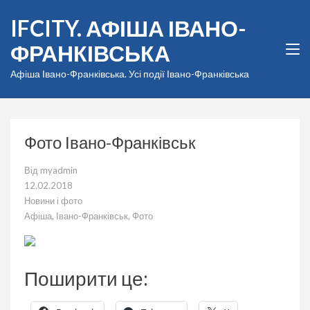
Перейти
IFCITY. АФІША ІВАНО-
до
вмісту
ФРАНКІВСЬКА
(натисніть
Enter)
Афіша Івано-Франківська. Усі події Івано-Франківська
Фото Івано-Франківськ
Від
myadmin
12.02.2018
Новини і фото
Афіша
,
Івано-Франківськ
,
Фото
Поширити це: