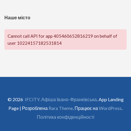
Наше місто
Cannot call API for app 405460652816219 on behalf of
user 10224157182531814
© 2026
IFCITY. Афіша Івано-Франківська
. App Landing
Page | Розроблена
Rara Theme
. Працює на
WordPress
.
Політика конфіденційності