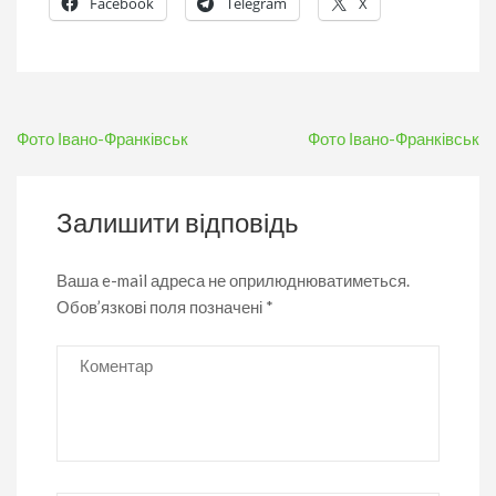
Facebook
Telegram
X
Навігація
Фото Івано-Франківськ
Фото Івано-Франківськ
записів
Залишити відповідь
Ваша e-mail адреса не оприлюднюватиметься.
Обов’язкові поля позначені
*
Коментар