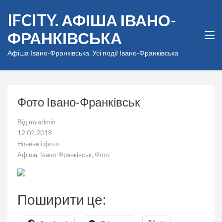
Перейти
IFCITY. АФІША ІВАНО-
до
вмісту
ФРАНКІВСЬКА
(натисніть
Enter)
Афіша Івано-Франківська. Усі події Івано-Франківська
Фото Івано-Франківськ
Від
myadmin
12.02.2018
Новини і фото
Афіша
,
Івано-Франківськ
,
Фото
Поширити це: