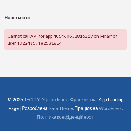
Наше місто
Cannot call API for app 405460652816219 on behalf of
user 10224157182531814
© 2026
IFCITY. Афіша Івано-Франківська
. App Landing
Page | Розроблена
Rara Theme
. Працює на
WordPress
.
Політика конфіденційності