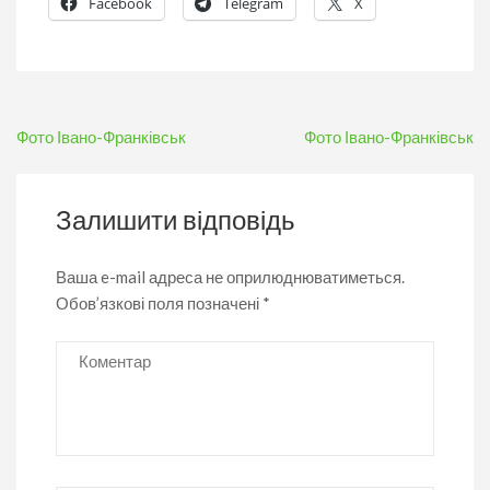
Facebook
Telegram
X
Навігація
Фото Івано-Франківськ
Фото Івано-Франківськ
записів
Залишити відповідь
Ваша e-mail адреса не оприлюднюватиметься.
Обов’язкові поля позначені
*
Коментар