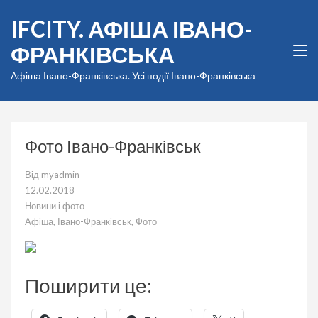
Перейти
IFCITY. АФІША ІВАНО-
до
вмісту
ФРАНКІВСЬКА
(натисніть
Enter)
Афіша Івано-Франківська. Усі події Івано-Франківська
Фото Івано-Франківськ
Від
myadmin
12.02.2018
Новини і фото
Афіша
,
Івано-Франківськ
,
Фото
Поширити це: