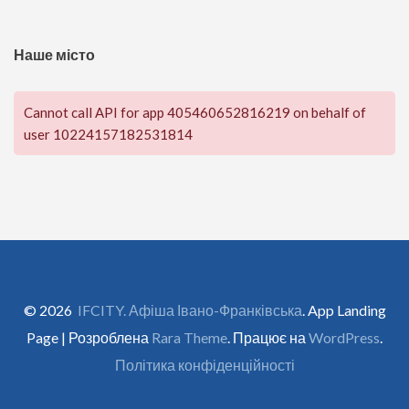
Наше місто
Cannot call API for app 405460652816219 on behalf of
user 10224157182531814
© 2026
IFCITY. Афіша Івано-Франківська
. App Landing
Page | Розроблена
Rara Theme
. Працює на
WordPress
.
Політика конфіденційності