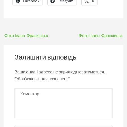
Facebook
Telegram
X
Навігація
Фото Івано-Франківськ
Фото Івано-Франківськ
записів
Залишити відповідь
Ваша e-mail адреса не оприлюднюватиметься.
Обов’язкові поля позначені
*
Коментар