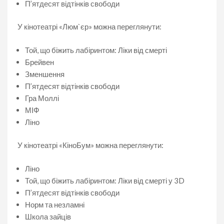
П’ятдесят відтінків свободи
У кінотеатрі «Люм`єр» можна переглянути:
Той, що біжить лабіринтом: Ліки від смерті
Брейвен
Зменшення
П’ятдесят відтінків свободи
Гра Моллі
МІФ
Ліно
У кінотеатрі «КіноБум» можна переглянути:
Ліно
Той, що біжить лабіринтом: Ліки від смерті у 3D
П’ятдесят відтінків свободи
Норм та незламні
Школа зайців