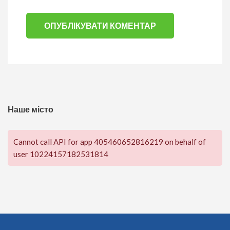
Наше місто
Cannot call API for app 405460652816219 on behalf of
user 10224157182531814