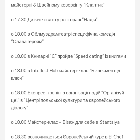
майстерні & Швейному коворкінгу “Клаптик”
о 17.30 Дитяче свято у ресторані “Надія”
о 18.00 в Облмуздрамтеатрі специфічна комедія
“Слава героям”
о 18.00 в Книгарні “Є” пройде “Speed dating” із книгами
о 18.00 в Intellect Hub майстер-клас “Бізнесмен під
ключ”
о 18.00 Експрес-тренінг з організації подій “Організуй
це!” в “Центрі польської культури та європейського
діалогу”
о 18.00 Майстер-клас – Візаж для себе в Stantsiya
о 18.30 розпочинається Європейський курс в El Chef