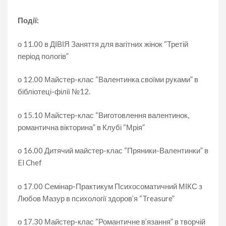
Події:
о 11.00 в ДІВІЯ Заняття для вагітних жінок “Третій
період пологів”
о 12.00 Майстер-клас “Валентинка своїми руками” в
бібліотеці-філії №12.
о 15.10 Майстер-клас “Виготовлення валентинок,
романтична вікторина” в Клубі “Мрія”
о 16.00 Дитячий майстер-клас “Пряники-Валентинки” в
El Chef
о 17.00 Семінар-Практикум Психосоматичний МІКС з
Любов Мазур в психології здоров’я “Treasure”
о 17.30 Майстер-клас “Романтичне в’язання” в творчій