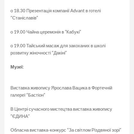
о 18.30 Презентація компанії Advant в готелі
“Станіславів”
о 19.00 Чайна церемонія в ”Кабукі”
о 19.00 Тайський масаж для закоханих в школі
розвитку жіночності “Дакіні”
Музеї:
Виставка живопису Ярослава Вацика в Фортечній
галереї “Бастіон”
В Центрі сучасного мистецтва виставка живопису
“ЄДИНА”
Обласна виставка-конкурс “За світлом Різдвяної зорі”