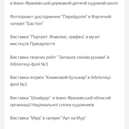
в Івано-Франківській державній дитячій художній школі
Фотопроект-дослідження “Парейдолія” в Фортечній
галереї “Бастіон”
Виставка “Портрет. Живопис, графіка” в музеї
мистецтв Прикарпаття
Виставка творчих робіт “Затишок своїми руками” в
бібліотеці-філії №1
Виставка-інтрига “Книжковий бульвар” в бібліотеці-
філії №5
Виставка “Шнайдер” в Івано-Франківській обласній
організації Національної спілки художників
Виставка “Міра” в галереї “Арт на Мур”