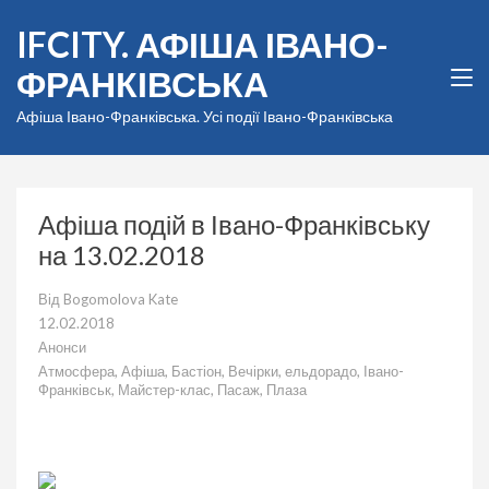
Перейти
IFCITY. АФІША ІВАНО-
до
вмісту
ФРАНКІВСЬКА
(натисніть
Enter)
Афіша Івано-Франківська. Усі події Івано-Франківська
Афіша подій в Івано-Франківську
на 13.02.2018
Від
Bogomolova Kate
12.02.2018
Анонси
Атмосфера
,
Афіша
,
Бастіон
,
Вечірки
,
ельдорадо
,
Івано-
Франківськ
,
Майстер-клас
,
Пасаж
,
Плаза