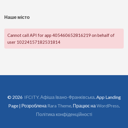
Наше місто
Cannot call API for app 405460652816219 on behalf of
user 10224157182531814
© 2026
IFCITY. Афіша Івано-Франківська
. App Landing
Page | Розроблена
Rara Theme
. Працює на
WordPress
.
Політика конфіденційності