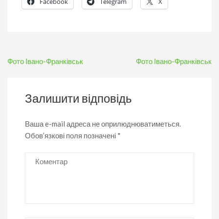
Facebook
Telegram
X
Навігація
Фото Івано-Франківськ
Фото Івано-Франківськ
записів
Залишити відповідь
Ваша e-mail адреса не оприлюднюватиметься.
Обов’язкові поля позначені
*
Коментар