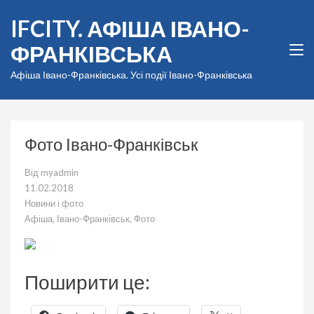
Перейти
IFCITY. АФІША ІВАНО-
до
вмісту
ФРАНКІВСЬКА
(натисніть
Enter)
Афіша Івано-Франківська. Усі події Івано-Франківська
Фото Івано-Франківськ
Від
myadmin
11.02.2018
Новини і фото
Афіша
,
Івано-Франківськ
,
Фото
Поширити це: