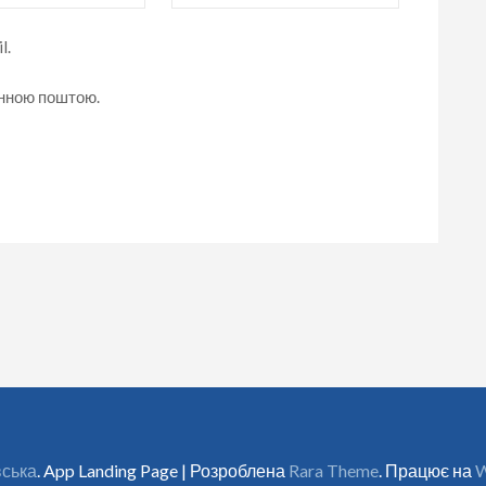
l.
онною поштою.
вська
. App Landing Page | Розроблена
Rara Theme
. Працює на
W