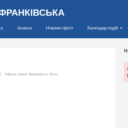
О-ФРАНКІВСЬКА
ty
Анонси
Новини і фото
Календар подій
Н
Афіша
,
Івано-Франківськ
,
Фото