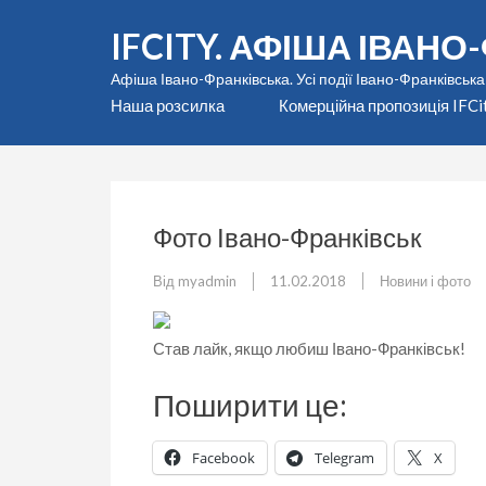
Перейти
IFCITY. АФІША ІВАН
до
вмісту
Афіша Івано-Франківська. Усі події Івано-Франківська
(натисніть
Наша розсилка
Комерційна пропозиція IFCi
Enter)
Фото Івано-Франківськ
Від
myadmin
11.02.2018
Новини і фото
Став лайк, якщо любиш Івано-Франківськ!
Поширити це:
Facebook
Telegram
X