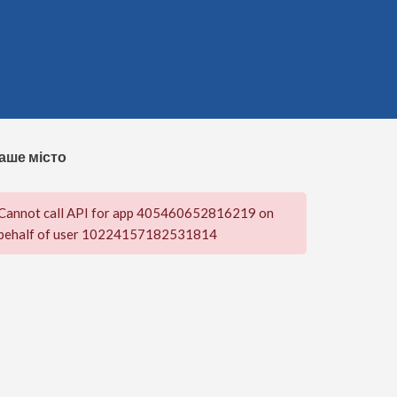
аше місто
Cannot call API for app 405460652816219 on
behalf of user 10224157182531814