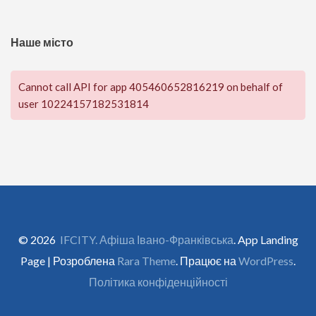
Наше місто
Cannot call API for app 405460652816219 on behalf of
user 10224157182531814
© 2026
IFCITY. Афіша Івано-Франківська
. App Landing
Page | Розроблена
Rara Theme
. Працює на
WordPress
.
Політика конфіденційності