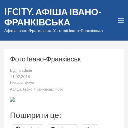
Перейти
IFCITY. АФІША ІВАНО-
до
вмісту
ФРАНКІВСЬКА
(натисніть
Enter)
Афіша Івано-Франківська. Усі події Івано-Франківська
Фото Івано-Франківськ
Від
myadmin
11.02.2018
Новини і фото
Афіша
,
Івано-Франківськ
,
Фото
Поширити це: