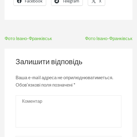
Facebook
Telegram
X
Навігація
Фото Івано-Франківськ
Фото Івано-Франківськ
записів
Залишити відповідь
Ваша e-mail адреса не оприлюднюватиметься.
Обов’язкові поля позначені
*
Коментар