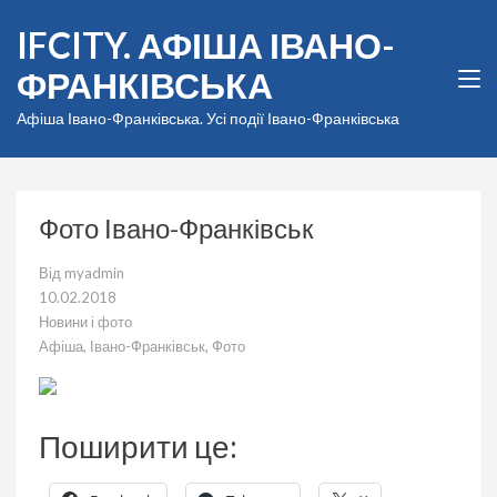
Перейти
IFCITY. АФІША ІВАНО-
до
вмісту
ФРАНКІВСЬКА
(натисніть
Enter)
Афіша Івано-Франківська. Усі події Івано-Франківська
Фото Івано-Франківськ
Від
myadmin
10.02.2018
Новини і фото
Афіша
,
Івано-Франківськ
,
Фото
Поширити це: