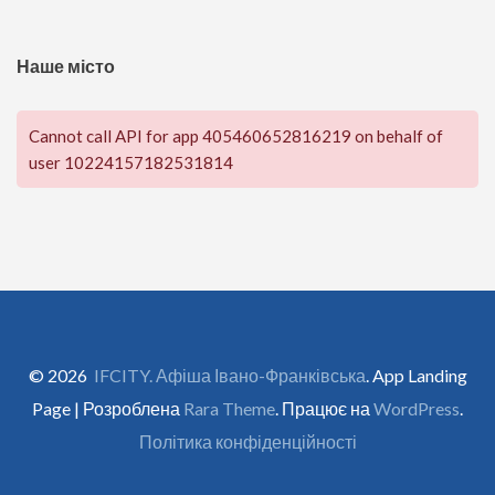
Наше місто
Cannot call API for app 405460652816219 on behalf of
user 10224157182531814
© 2026
IFCITY. Афіша Івано-Франківська
. App Landing
Page | Розроблена
Rara Theme
. Працює на
WordPress
.
Політика конфіденційності