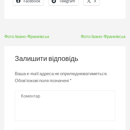
Facebook
Telegram
X
Навігація
Фото Івано-Франківськ
Фото Івано-Франківськ
записів
Залишити відповідь
Ваша e-mail адреса не оприлюднюватиметься.
Обов’язкові поля позначені
*
Коментар