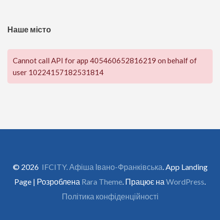
Наше місто
Cannot call API for app 405460652816219 on behalf of
user 10224157182531814
© 2026
IFCITY. Афіша Івано-Франківська
. App Landing
Page | Розроблена
Rara Theme
. Працює на
WordPress
.
Політика конфіденційності