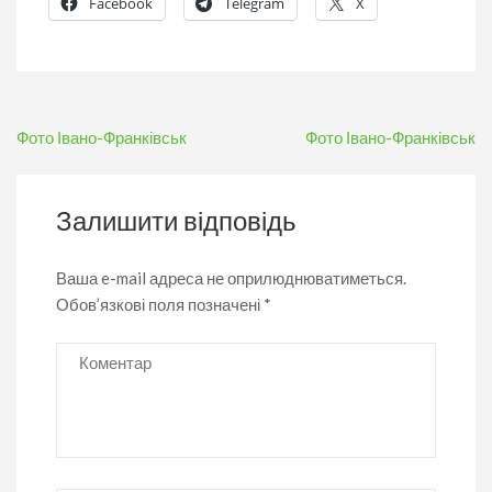
Facebook
Telegram
X
Навігація
Фото Івано-Франківськ
Фото Івано-Франківськ
записів
Залишити відповідь
Ваша e-mail адреса не оприлюднюватиметься.
Обов’язкові поля позначені
*
Коментар