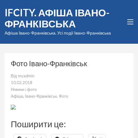
Перейти
IFCITY. АФІША ІВАНО-
до
вмісту
ФРАНКІВСЬКА
(натисніть
Enter)
Афіша Івано-Франківська. Усі події Івано-Франківська
Фото Івано-Франківськ
Від
myadmin
10.02.2018
Новини і фото
Афіша
,
Івано-Франківськ
,
Фото
Поширити це: