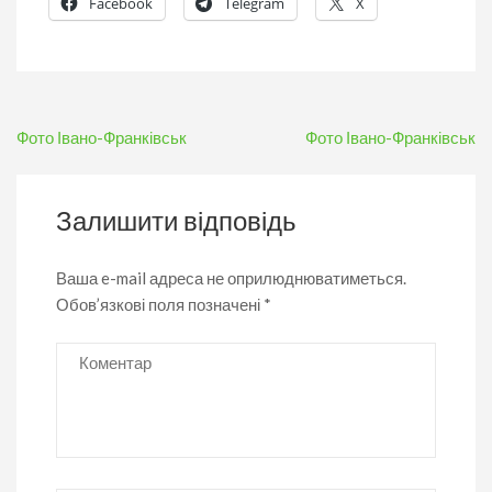
Facebook
Telegram
X
Навігація
Фото Івано-Франківськ
Фото Івано-Франківськ
записів
Залишити відповідь
Ваша e-mail адреса не оприлюднюватиметься.
Обов’язкові поля позначені
*
Коментар