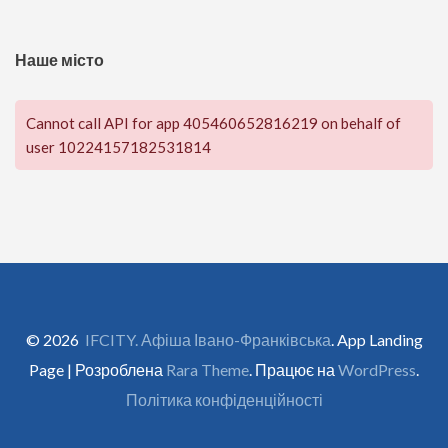
Наше місто
Cannot call API for app 405460652816219 on behalf of
user 10224157182531814
© 2026
IFCITY. Афіша Івано-Франківська
. App Landing
Page | Розроблена
Rara Theme
. Працює на
WordPress
.
Політика конфіденційності