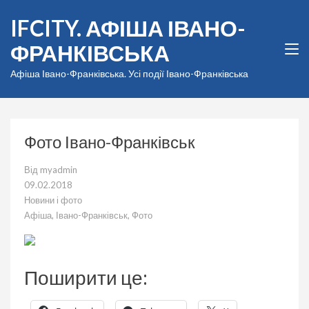
Перейти
IFCITY. АФІША ІВАНО-
до
вмісту
ФРАНКІВСЬКА
(натисніть
Enter)
Афіша Івано-Франківська. Усі події Івано-Франківська
Фото Івано-Франківськ
Від
myadmin
09.02.2018
Новини і фото
Афіша
,
Івано-Франківськ
,
Фото
Поширити це: