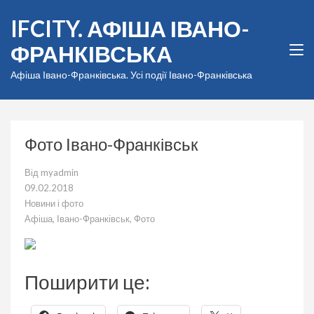
Перейти
IFCITY. АФІША ІВАНО-
до
вмісту
ФРАНКІВСЬКА
(натисніть
Enter)
Афіша Івано-Франківська. Усі події Івано-Франківська
Фото Івано-Франківськ
Від
myadmin
09.02.2018
Новини і фото
Афіша
,
Івано-Франківськ
,
Фото
Поширити це: