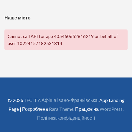
Наше місто
Cannot call API for app 405460652816219 on behalf of
user 10224157182531814
© 2026
IFCITY. Афіша Івано-Франківська
. App Landing
Page | Розроблена
Rara Theme
. Працює на
WordPress
.
Політика конфіденційності