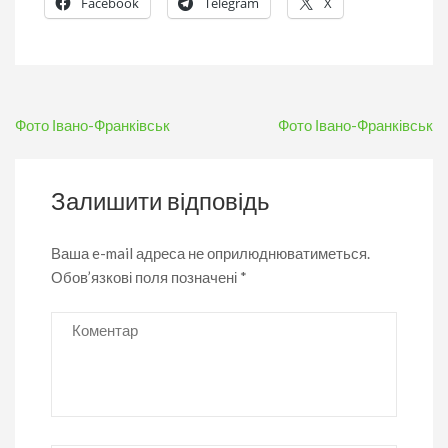
Facebook
Telegram
X
Навігація
Фото Івано-Франківськ
Фото Івано-Франківськ
записів
Залишити відповідь
Ваша e-mail адреса не оприлюднюватиметься.
Обов’язкові поля позначені
*
Коментар