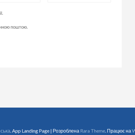
l.
онною поштою.
вська
. App Landing Page | Розроблена
Rara Theme
. Працює на
W