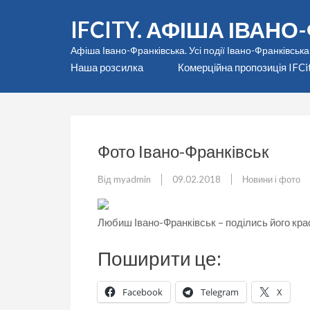
Перейти
IFCITY. АФІША ІВАН
до
вмісту
Афіша Івано-Франківська. Усі події Івано-Франківська
(натисніть
Наша розсилка
Комерційна пропозиція IFCi
Enter)
Фото Івано-Франківськ
Від
myadmin
09.02.2018
Новини і фото
Любиш Івано-Франківськ – поділись його крас
Поширити це:
Facebook
Telegram
X