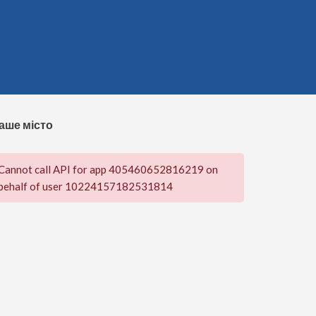
аше місто
Cannot call API for app 405460652816219 on
behalf of user 10224157182531814