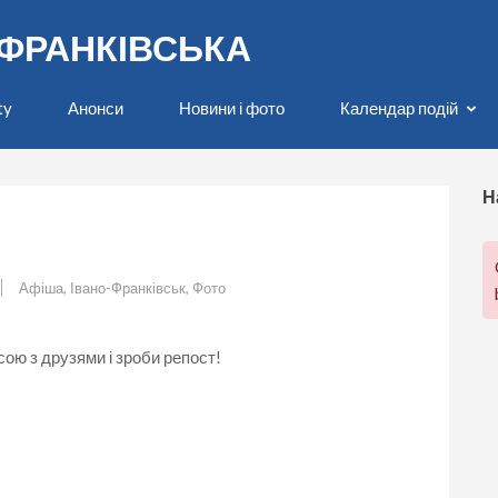
О-ФРАНКІВСЬКА
ty
Анонси
Новини і фото
Календар подій
Н
Афіша
,
Івано-Франківськ
,
Фото
ою з друзями і зроби репост!