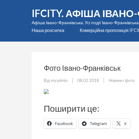
Перейти
IFCITY. АФІША ІВАН
до
вмісту
Афіша Івано-Франківська. Усі події Івано-Франківська
(натисніть
Наша розсилка
Комерційна пропозиція IFCi
Enter)
Фото Івано-Франківськ
Від
myadmin
08.02.2018
Новини і фото
Поширити це:
Facebook
Telegram
X