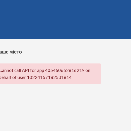
аше місто
Cannot call API for app 405460652816219 on
behalf of user 10224157182531814