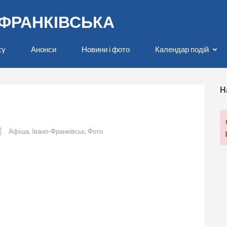
О-ФРАНКІВСЬКА
ty
Анонси
Новини і фото
Календар подій
Н
Афіша
,
Івано-Франківськ
,
Фото