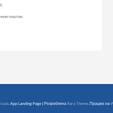
l.
онною поштою.
вська
. App Landing Page | Розроблена
Rara Theme
. Працює на
W