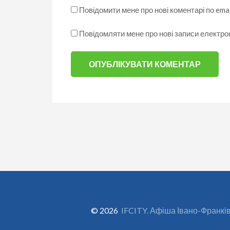
Повідомити мене про нові коментарі по emai
Повідомляти мене про нові записи електр
© 2026
IFCITY. Афіша Івано-Франкі