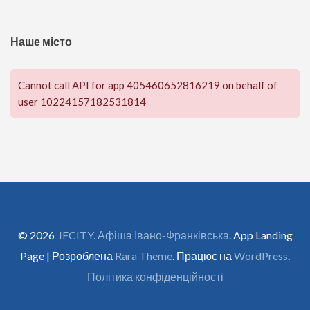
Наше місто
Cannot call API for app 405460652816219 on behalf of
user 10224157182531814
© 2026
IFCITY. Афіша Івано-Франківська
. App Landing
Page | Розроблена
Rara Theme
. Працює на
WordPress
.
Політика конфіденційності