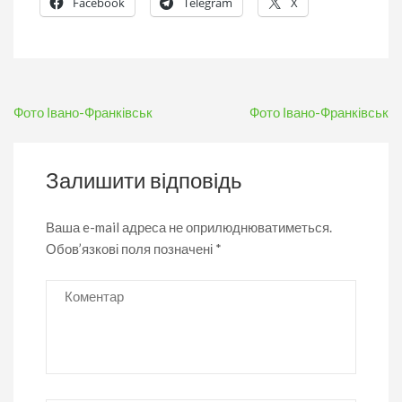
Facebook
Telegram
X
Навігація
Фото Івано-Франківськ
Фото Івано-Франківськ
записів
Залишити відповідь
Ваша e-mail адреса не оприлюднюватиметься.
Обов’язкові поля позначені
*
Коментар