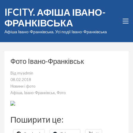
Перейти
IFCITY. АФІША ІВАНО-
до
вмісту
ФРАНКІВСЬКА
(натисніть
Enter)
Афіша Івано-Франківська. Усі події Івано-Франківська
Фото Івано-Франківськ
Від
myadmin
08.02.2018
Новини і фото
Афіша
,
Івано-Франківськ
,
Фото
Поширити це: