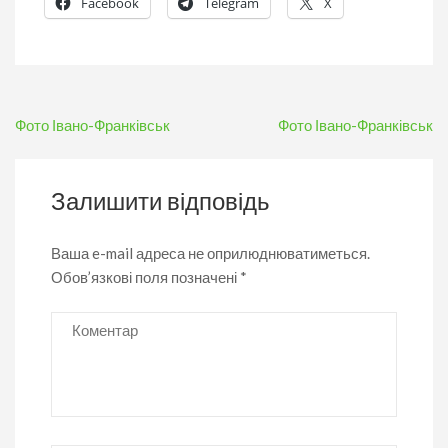
Facebook
Telegram
X
Навігація
Фото Івано-Франківськ
Фото Івано-Франківськ
записів
Залишити відповідь
Ваша e-mail адреса не оприлюднюватиметься.
Обов’язкові поля позначені
*
Коментар