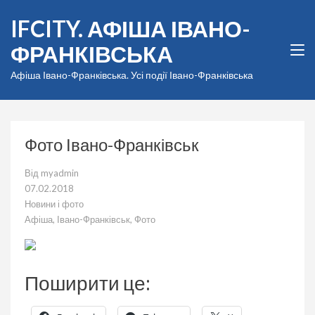
Перейти
IFCITY. АФІША ІВАНО-
до
вмісту
ФРАНКІВСЬКА
(натисніть
Enter)
Афіша Івано-Франківська. Усі події Івано-Франківська
Фото Івано-Франківськ
Від
myadmin
07.02.2018
Новини і фото
Афіша
,
Івано-Франківськ
,
Фото
Поширити це: