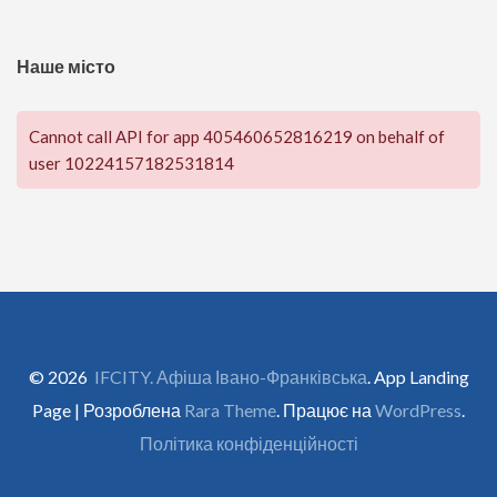
Наше місто
Cannot call API for app 405460652816219 on behalf of
user 10224157182531814
© 2026
IFCITY. Афіша Івано-Франківська
. App Landing
Page | Розроблена
Rara Theme
. Працює на
WordPress
.
Політика конфіденційності