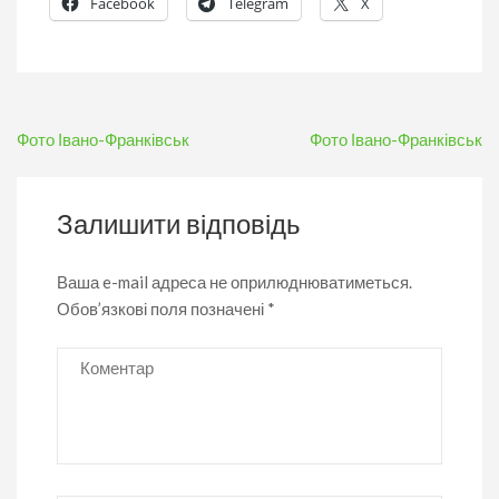
Facebook
Telegram
X
Навігація
Фото Івано-Франківськ
Фото Івано-Франківськ
записів
Залишити відповідь
Ваша e-mail адреса не оприлюднюватиметься.
Обов’язкові поля позначені
*
Коментар