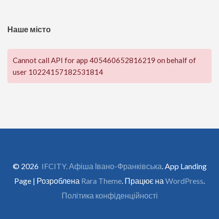
Наше місто
Cannot call API for app 405460652816219 on behalf of
user 10224157182531814
© 2026
IFCITY. Афіша Івано-Франківська
. App Landing
Page | Розроблена
Rara Theme
. Працює на
WordPress
.
Політика конфіденційності