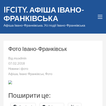
Перейти
IFCITY. АФІША ІВАНО-
до
вмісту
ФРАНКІВСЬКА
(натисніть
Enter)
Афіша Івано-Франківська. Усі події Івано-Франківська
Фото Івано-Франківськ
Від
myadmin
07.02.2018
Новини і фото
Афіша
,
Івано-Франківськ
,
Фото
Поширити це: