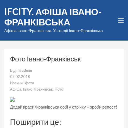
Перейти
IFCITY. АФІША ІВАНО-
до
вмісту
ФРАНКІВСЬКА
(натисніть
Enter)
Афіша Івано-Франківська. Усі події Івано-Франківська
Фото Івано-Франківськ
Від
myadmin
07.02.2018
Новини і фото
Афіша
,
Івано-Франківськ
,
Фото
Додай краси Франківська собі у стрічку – зроби репост!
Поширити це: