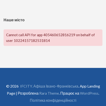
Наше місто
Cannot call API for app 405460652816219 on behalf of
user 10224157182531814
© 2026
IFCITY. Афіша Івано-Франківська
. App Landing
Page | Розроблена
Rara Theme
. Працює на
WordPress
.
Політика конфіденційності