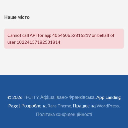
Наше місто
Cannot call API for app 405460652816219 on behalf of
user 10224157182531814
© 2026
IFCITY. Афіша Івано-Франківська
. App Landing
Page | Розроблена
Rara Theme
. Працює на
WordPress
.
Політика конфіденційності