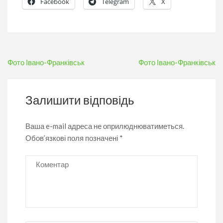
Facebook
Telegram
X
Навігація
Фото Івано-Франківськ
Фото Івано-Франківськ
записів
Залишити відповідь
Ваша e-mail адреса не оприлюднюватиметься.
Обов’язкові поля позначені
*
Коментар