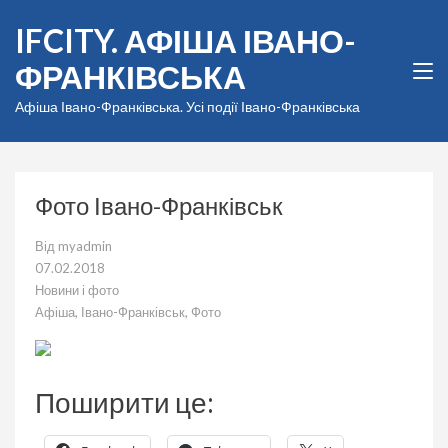
Перейти
IFCITY. АФІША ІВАНО-
до
вмісту
ФРАНКІВСЬКА
(натисніть
Enter)
Афіша Івано-Франківська. Усі події Івано-Франківська
Фото Івано-Франківськ
Від
myadmin
07.02.2018
Новини і фото
Афіша
,
Івано-Франківськ
,
Фото
Поширити це: