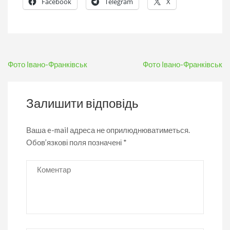
Facebook
Telegram
X
Навігація
Фото Івано-Франківськ
Фото Івано-Франківськ
записів
Залишити відповідь
Ваша e-mail адреса не оприлюднюватиметься.
Обов’язкові поля позначені
*
Коментар