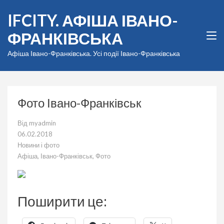
Перейти
IFCITY. АФІША ІВАНО-
до
вмісту
ФРАНКІВСЬКА
(натисніть
Enter)
Афіша Івано-Франківська. Усі події Івано-Франківська
Фото Івано-Франківськ
Від
myadmin
06.02.2018
Новини і фото
Афіша
,
Івано-Франківськ
,
Фото
Поширити це: