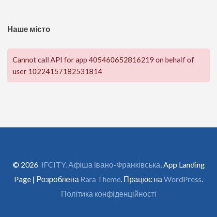
Наше місто
Cannot call API for app 405460652816219 on behalf of
user 10224157182531814
© 2026
IFCITY. Афіша Івано-Франківська
. App Landing
Page | Розроблена
Rara Theme
. Працює на
WordPress
.
Політика конфіденційності