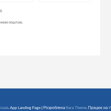
l.
онною поштою.
вська
. App Landing Page | Розроблена
Rara Theme
. Працює на
W