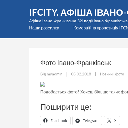
Перейти
IFCITY. АФІША ІВАН
до
вмісту
Афіша Івано-Франківська. Усі події Івано-Франківська
(натисніть
Наша розсилка
Комерційна пропозиція IFCi
Enter)
Фото Івано-Франківськ
Від
myadmin
05.02.2018
Новини і фото
Подобається фото? Хочеш більше таких фот
Поширити це:
Facebook
Telegram
X