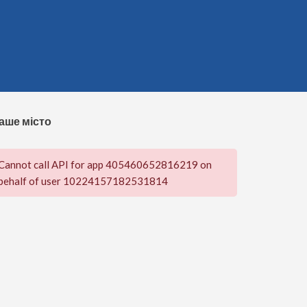
аше місто
Cannot call API for app 405460652816219 on
behalf of user 10224157182531814