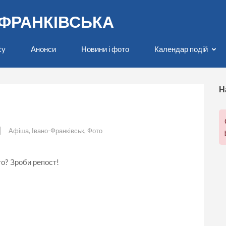
О-ФРАНКІВСЬКА
ty
Анонси
Новини і фото
Календар подій
Н
Афіша
,
Івано-Франківськ
,
Фото
о? Зроби репост!