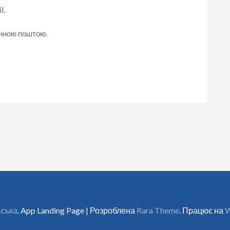
l.
онною поштою.
вська
. App Landing Page | Розроблена
Rara Theme
. Працює на
W