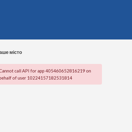
аше місто
Cannot call API for app 405460652816219 on
behalf of user 10224157182531814