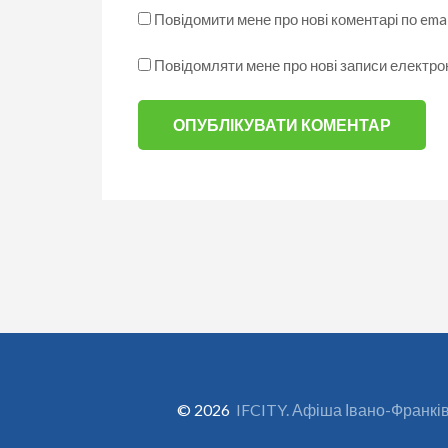
Повідомити мене про нові коментарі по emai
Повідомляти мене про нові записи електр
© 2026
IFCITY. Афіша Івано-Франкі