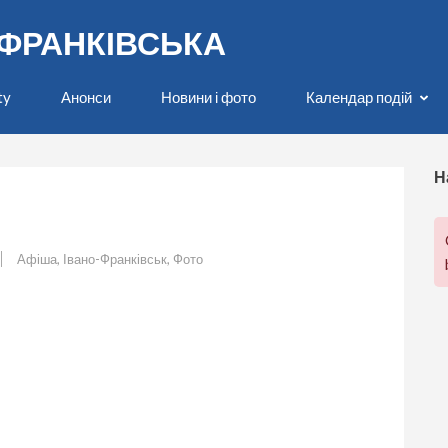
О-ФРАНКІВСЬКА
ty
Анонси
Новини і фото
Календар подій
Н
Афіша
,
Івано-Франківськ
,
Фото