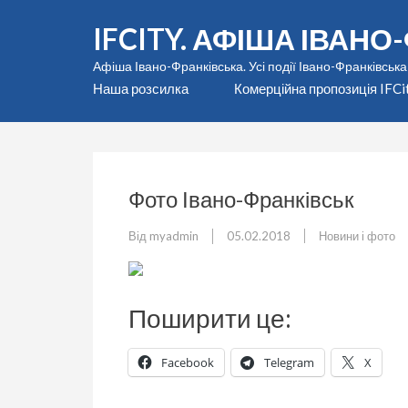
Перейти
IFCITY. АФІША ІВАН
до
вмісту
Афіша Івано-Франківська. Усі події Івано-Франківська
(натисніть
Наша розсилка
Комерційна пропозиція IFCi
Enter)
Фото Івано-Франківськ
Від
myadmin
05.02.2018
Новини і фото
Поширити це:
Facebook
Telegram
X