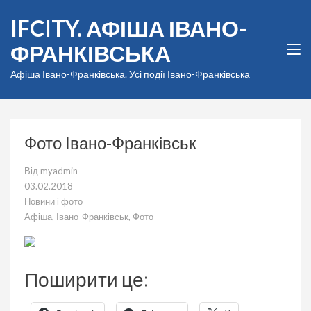
Перейти
IFCITY. АФІША ІВАНО-
до
вмісту
ФРАНКІВСЬКА
(натисніть
Enter)
Афіша Івано-Франківська. Усі події Івано-Франківська
Фото Івано-Франківськ
Від
myadmin
03.02.2018
Новини і фото
Афіша
,
Івано-Франківськ
,
Фото
Поширити це: