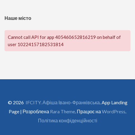
Наше місто
Cannot call API for app 405460652816219 on behalf of
user 10224157182531814
© 2026
IFCITY. Афіша Івано-Франківська
. App Landing
Page | Розроблена
Rara Theme
. Працює на
WordPress
.
Політика конфіденційності