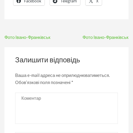
Facebook
Telegram
X
Навігація
Фото Івано-Франківськ
Фото Івано-Франківськ
записів
Залишити відповідь
Ваша e-mail адреса не оприлюднюватиметься.
Обов’язкові поля позначені
*
Коментар