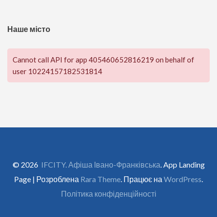
Наше місто
Cannot call API for app 405460652816219 on behalf of
user 10224157182531814
© 2026
IFCITY. Афіша Івано-Франківська
. App Landing
Page | Розроблена
Rara Theme
. Працює на
WordPress
.
Політика конфіденційності