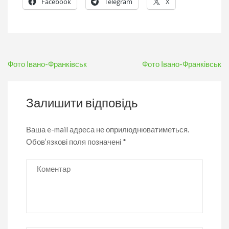
Facebook
Telegram
X
Навігація
Фото Івано-Франківськ
Фото Івано-Франківськ
записів
Залишити відповідь
Ваша e-mail адреса не оприлюднюватиметься.
Обов’язкові поля позначені
*
Коментар