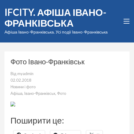
Перейти
IFCITY. АФІША ІВАНО-
до
вмісту
ФРАНКІВСЬКА
(натисніть
Enter)
Афіша Івано-Франківська. Усі події Івано-Франківська
Фото Івано-Франківськ
Від
myadmin
02.02.2018
Новини і фото
Афіша
,
Івано-Франківськ
,
Фото
Поширити це: