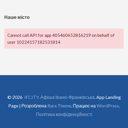
Наше місто
Cannot call API for app 405460652816219 on behalf of
user 10224157182531814
© 2026
IFCITY. Афіша Івано-Франківська
. App Landing
Page | Розроблена
Rara Theme
. Працює на
WordPress
.
Політика конфіденційності