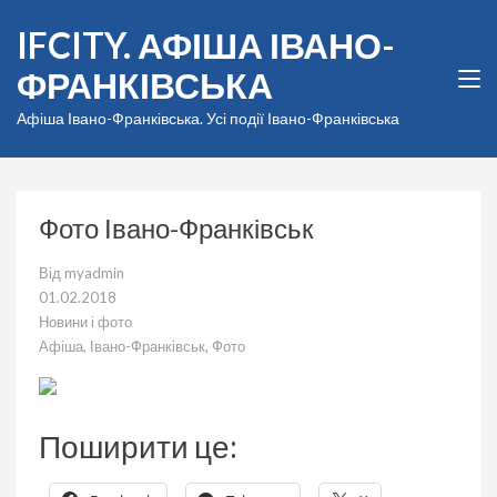
Перейти
IFCITY. АФІША ІВАНО-
до
вмісту
ФРАНКІВСЬКА
(натисніть
Enter)
Афіша Івано-Франківська. Усі події Івано-Франківська
Фото Івано-Франківськ
Від
myadmin
01.02.2018
Новини і фото
Афіша
,
Івано-Франківськ
,
Фото
Поширити це: