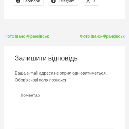
Facebook
Telegram
X
Навігація
Фото Івано-Франківськ
Фото Івано-Франківськ
записів
Залишити відповідь
Ваша e-mail адреса не оприлюднюватиметься.
Обов’язкові поля позначені
*
Коментар