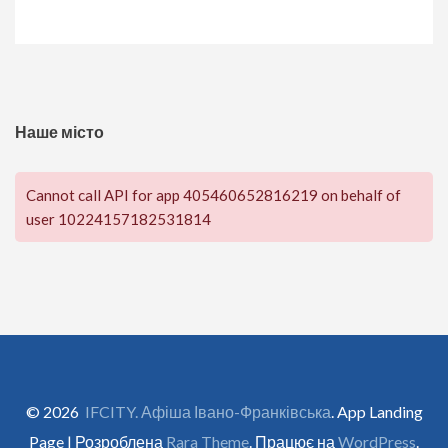
Наше місто
Cannot call API for app 405460652816219 on behalf of
user 10224157182531814
© 2026
IFCITY. Афіша Івано-Франківська
. App Landing
Page | Розроблена
Rara Theme
. Працює на
WordPress
.