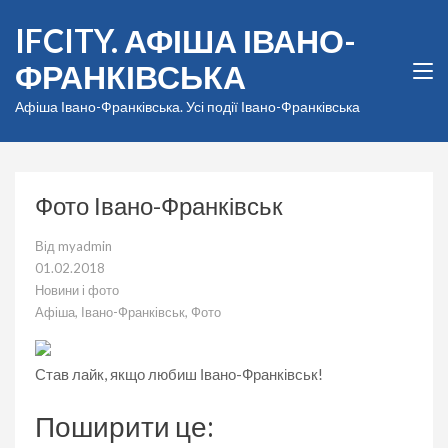
Перейти
IFCITY. АФІША ІВАНО-
до
вмісту
ФРАНКІВСЬКА
(натисніть
Enter)
Афіша Івано-Франківська. Усі події Івано-Франківська
Фото Івано-Франківськ
Від
myadmin
01.02.2018
Новини і фото
Афіша
,
Івано-Франківськ
,
Фото
Став лайк, якщо любиш Івано-Франківськ!
Поширити це: