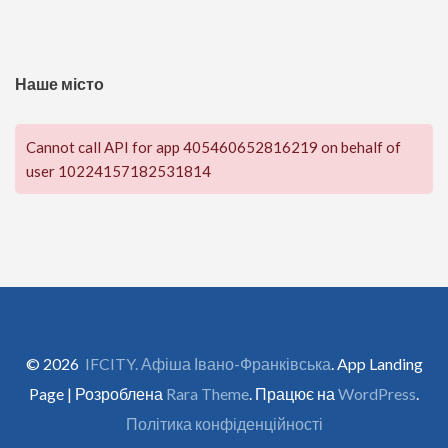
Наше місто
Cannot call API for app 405460652816219 on behalf of
user 10224157182531814
© 2026
IFCITY. Афіша Івано-Франківська
. App Landing
Page | Розроблена
Rara Theme
. Працює на
WordPress
.
Політика конфіденційності