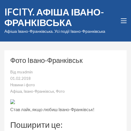
Перейти
IFCITY. АФІША ІВАНО-
до
вмісту
ФРАНКІВСЬКА
(натисніть
Enter)
Афіша Івано-Франківська. Усі події Івано-Франківська
Фото Івано-Франківськ
Від
myadmin
01.02.2018
Новини і фото
Афіша
,
Івано-Франківськ
,
Фото
Став лайк, якщо любиш Івано-Франківськ!
Поширити це: