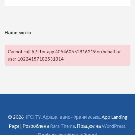
Наше місто
Cannot call API for app 405460652816219 on behalf of
user 10224157182531814
© 2026
IFCITY. Афіша Івано-Франківська
. App Landing
Page | Розроблена
Rara Theme
. Працює на
WordPress
.
Політика конфіденційності