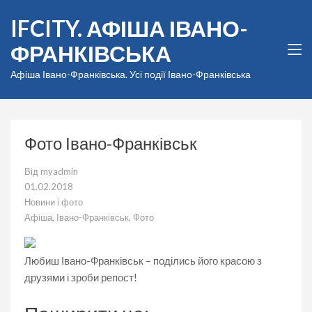
Перейти
IFCITY. АФІША ІВАНО-
до
вмісту
ФРАНКІВСЬКА
(натисніть
Enter)
Афіша Івано-Франківська. Усі події Івано-Франківська
Фото Івано-Франківськ
Від
myadmin
01.02.2018
Новини і фото
Афіша
,
Івано-Франківськ
,
Фото
Любиш Івано-Франківськ – поділись його красою з
друзями і зроби репост!