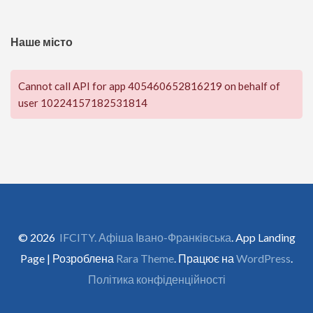
Наше місто
Cannot call API for app 405460652816219 on behalf of
user 10224157182531814
© 2026
IFCITY. Афіша Івано-Франківська
. App Landing
Page | Розроблена
Rara Theme
. Працює на
WordPress
.
Політика конфіденційності