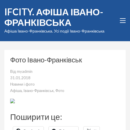
Перейти
IFCITY. АФІША ІВАНО-
до
вмісту
ФРАНКІВСЬКА
(натисніть
Enter)
Афіша Івано-Франківська. Усі події Івано-Франківська
Фото Івано-Франківськ
Від
myadmin
31.01.2018
Новини і фото
Афіша
,
Івано-Франківськ
,
Фото
Поширити це: