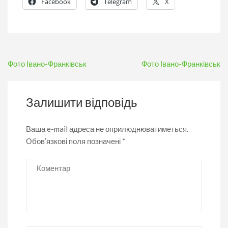
Facebook
Telegram
X
Навігація
Фото Івано-Франківськ
Фото Івано-Франківськ
записів
Залишити відповідь
Ваша e-mail адреса не оприлюднюватиметься.
Обов’язкові поля позначені
*
Коментар