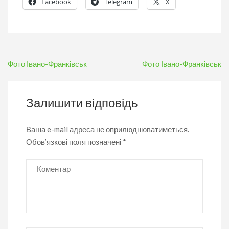
Facebook
Telegram
X
Навігація
Фото Івано-Франківськ
Фото Івано-Франківськ
записів
Залишити відповідь
Ваша e-mail адреса не оприлюднюватиметься.
Обов’язкові поля позначені
*
Коментар