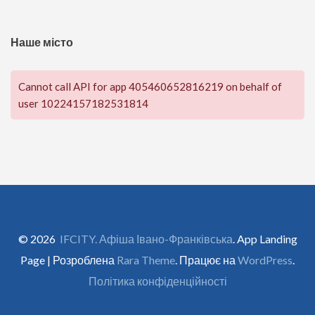
Наше місто
Cannot call API for app 405460652816219 on behalf of
user 10224157182531814
© 2026
IFCITY. Афіша Івано-Франківська
. App Landing
Page | Розроблена
Rara Theme
. Працює на
WordPress
.
Політика конфіденційності