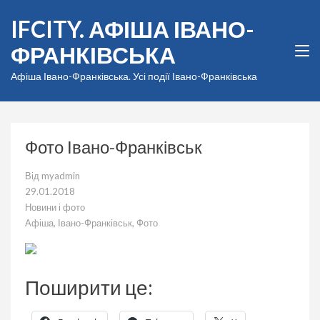
Перейти
IFCITY. АФІША ІВАНО-
до
вмісту
ФРАНКІВСЬКА
(натисніть
Enter)
Афіша Івано-Франківська. Усі події Івано-Франківська
Фото Івано-Франківськ
Від
myadmin
29.01.2018
Новини і фото
Афіша
,
Івано-Франківськ
,
Фото
Поширити це: