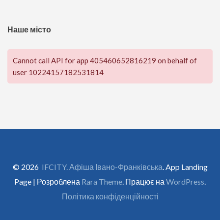
Наше місто
Cannot call API for app 405460652816219 on behalf of
user 10224157182531814
© 2026
IFCITY. Афіша Івано-Франківська
. App Landing
Page | Розроблена
Rara Theme
. Працює на
WordPress
.
Політика конфіденційності