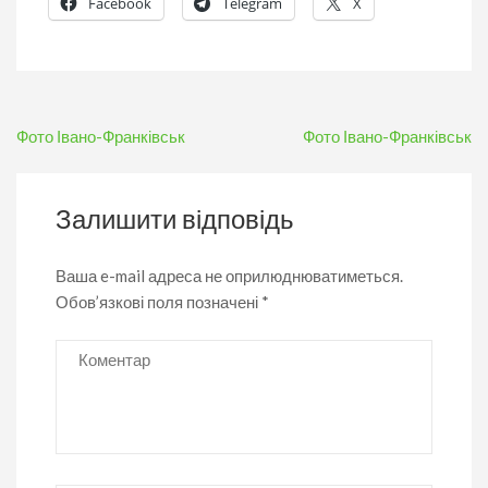
Facebook
Telegram
X
Навігація
Фото Івано-Франківськ
Фото Івано-Франківськ
записів
Залишити відповідь
Ваша e-mail адреса не оприлюднюватиметься.
Обов’язкові поля позначені
*
Коментар