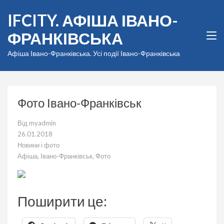
Перейти
IFCITY. АФІША ІВАНО-
до
вмісту
ФРАНКІВСЬКА
(натисніть
Enter)
Афіша Івано-Франківська. Усі події Івано-Франківська
Фото Івано-Франківськ
Від
myadmin
26.01.2018
Новини і фото
Афіша
,
Івано-Франківськ
,
Фото
Поширити це: