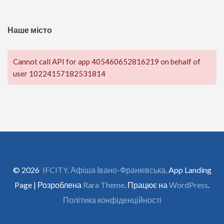
Наше місто
Cannot call API for app 405460652816219 on behalf of
user 10224157182531814
© 2026
IFCITY. Афіша Івано-Франківська
. App Landing
Page | Розроблена
Rara Theme
. Працює на
WordPress
.
Політика конфіденційності