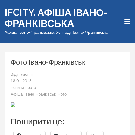
Перейти
IFCITY. АФІША ІВАНО-
до
вмісту
ФРАНКІВСЬКА
(натисніть
Enter)
Афіша Івано-Франківська. Усі події Івано-Франківська
Фото Івано-Франківськ
Від
myadmin
18.01.2018
Новини і фото
Афіша
,
Івано-Франківськ
,
Фото
Поширити це: