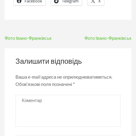
Facebook
Telegram
X
Навігація
Фото Івано-Франківськ
Фото Івано-Франківськ
записів
Залишити відповідь
Ваша e-mail адреса не оприлюднюватиметься.
Обов’язкові поля позначені
*
Коментар