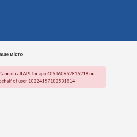
аше місто
Cannot call API for app 405460652816219 on
behalf of user 10224157182531814