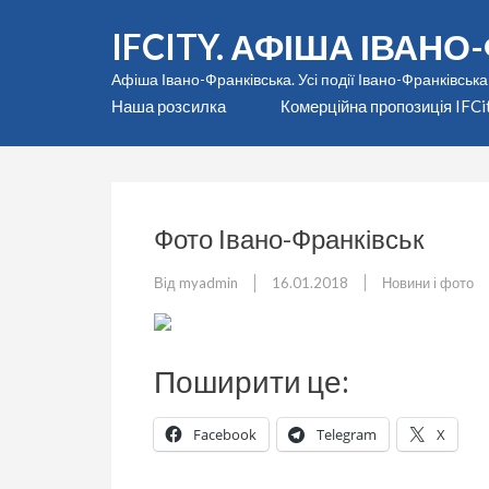
Перейти
IFCITY. АФІША ІВАН
до
вмісту
Афіша Івано-Франківська. Усі події Івано-Франківська
(натисніть
Наша розсилка
Комерційна пропозиція IFCi
Enter)
Фото Івано-Франківськ
Від
myadmin
16.01.2018
Новини і фото
Поширити це:
Facebook
Telegram
X