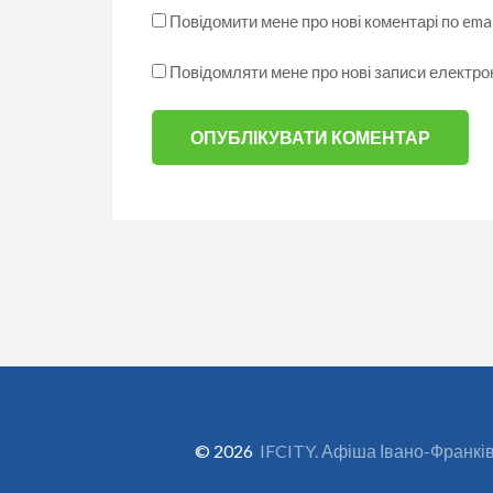
Повідомити мене про нові коментарі по emai
Повідомляти мене про нові записи електр
© 2026
IFCITY. Афіша Івано-Франкі