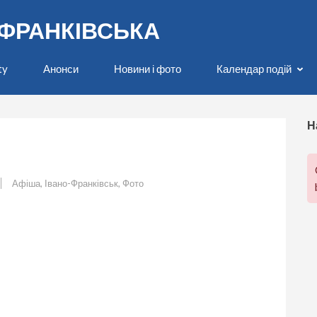
О-ФРАНКІВСЬКА
ty
Анонси
Новини і фото
Календар подій
Н
Афіша
,
Івано-Франківськ
,
Фото