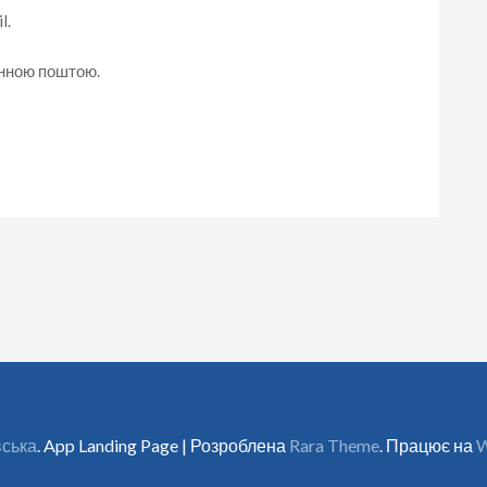
l.
онною поштою.
вська
. App Landing Page | Розроблена
Rara Theme
. Працює на
W