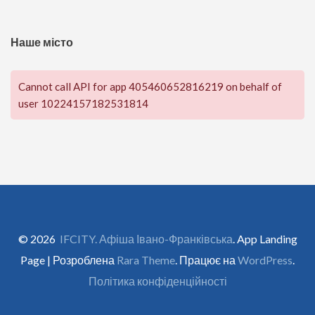
Наше місто
Cannot call API for app 405460652816219 on behalf of
user 10224157182531814
© 2026
IFCITY. Афіша Івано-Франківська
. App Landing
Page | Розроблена
Rara Theme
. Працює на
WordPress
.
Політика конфіденційності