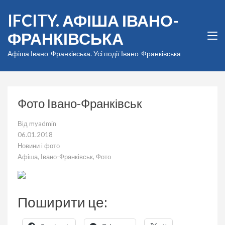
Перейти
IFCITY. АФІША ІВАНО-
до
вмісту
ФРАНКІВСЬКА
(натисніть
Enter)
Афіша Івано-Франківська. Усі події Івано-Франківська
Фото Івано-Франківськ
Від
myadmin
06.01.2018
Новини і фото
Афіша
,
Івано-Франківськ
,
Фото
Поширити це: