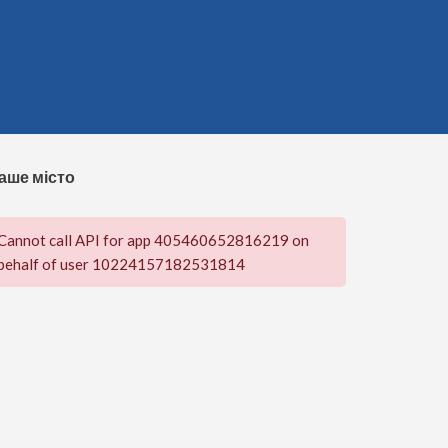
аше місто
Cannot call API for app 405460652816219 on
behalf of user 10224157182531814