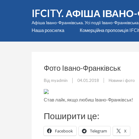
Перейти
IFCITY. АФІША ІВАН
до
вмісту
Афіша Івано-Франківська. Усі події Івано-Франківська
(натисніть
Наша розсилка
Комерційна пропозиція IFCi
Enter)
Фото Івано-Франківськ
Від
myadmin
04.01.2018
Новини і фото
Став лайк, якщо любиш Івано-Франківськ!
Поширити це:
Facebook
Telegram
X