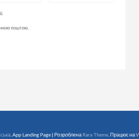
l.
онною поштою.
вська
. App Landing Page | Розроблена
Rara Theme
. Працює на
W