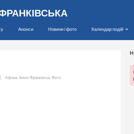
О-ФРАНКІВСЬКА
ty
Анонси
Новини і фото
Календар подій
Н
Афіша
,
Івано-Франківськ
,
Фото