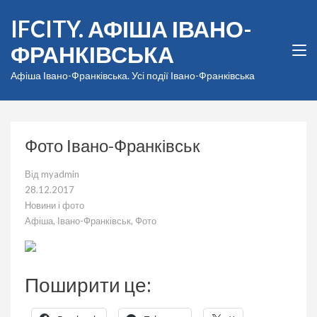
Перейти
IFCITY. АФІША ІВАНО-
до
вмісту
ФРАНКІВСЬКА
(натисніть
Enter)
Афіша Івано-Франківська. Усі події Івано-Франківська
Фото Івано-Франківськ
Від
myadmin
28.12.2017
Новини і фото
Афіша
,
Івано-Франківськ
,
Фото
Поширити це: