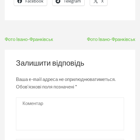
Facebook
Telegram
X
Навігація
Фото Івано-Франківськ
Фото Івано-Франківськ
записів
Залишити відповідь
Ваша e-mail адреса не оприлюднюватиметься.
Обов’язкові поля позначені
*
Коментар