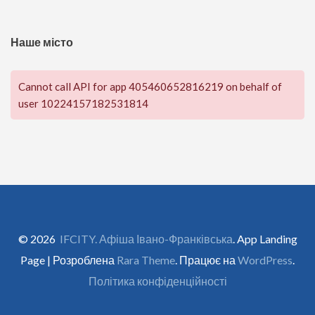
Наше місто
Cannot call API for app 405460652816219 on behalf of
user 10224157182531814
© 2026
IFCITY. Афіша Івано-Франківська
. App Landing
Page | Розроблена
Rara Theme
. Працює на
WordPress
.
Політика конфіденційності