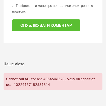
Повідомляти мене про нові записи електронною
поштою.
Наше місто
Cannot call API for app 405460652816219 on behalf of
user 10224157182531814