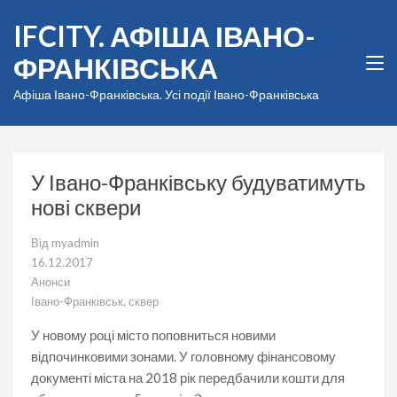
Перейти
IFCITY. АФІША ІВАНО-
до
вмісту
ФРАНКІВСЬКА
(натисніть
Enter)
Афіша Івано-Франківська. Усі події Івано-Франківська
У Івано-Франківську будуватимуть
нові сквери
Від
myadmin
16.12.2017
Анонси
Івано-Франківськ
,
сквер
У новому році місто поповниться новими
відпочинковими зонами. У головному фінансовому
документі міста на 2018 рік передбачили кошти для