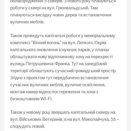
облагородження 5 скверів. З нового року плануються
роботи у сквері на вул. Грюнвальдській. Там
плануються висадку нових дерев та встановлення
вуличних меблів.
Також проведуть капітальні роботи у меморіальному
комплексі “Вічний вогонь” на вул. Лепкого. Окрім
капітального оновлення існуючих парків, у планах
облаштувати нову відпочинкову зону на перехресті
вулиць Петрушевича-Франка. Тут на занедбаній
території облаштують сучасний громадський простір.
Згідно з проектом тут передбачено встановлення
сучасних вуличних меблів, вуличне освітлення,
монтаж камер відеоспостереження та зони з
безкоштовним Wi-Fi.
Також у новому році звершать капітальний скверу на
вул. Військових Ветеранів, а на вул. Миколайчука, 16 –
спорудять новий.