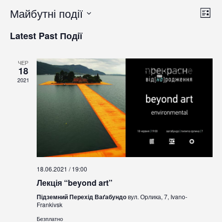
View
Майбутні події
Под
СПИС
Navi
Vie
Обрати
Latest Past Події
Navi
дату.
ЧЕР
18
2021
18.06.2021 / 19:00
Лекція “beyond art”
Підземний Перехід Ваґабундо
вул. Орлика, 7, Ivano-
Frankivsk
Безплатно