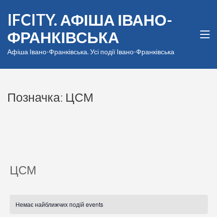
Перейти
IFCITY. АФІША ІВАНО-
до
вмісту
ФРАНКІВСЬКА
(натисніть
Enter)
Афіша Івано-Франківська. Усі події Івано-Франківська
Позначка:
ЦСМ
ЦСМ
Немає найближчих подій events